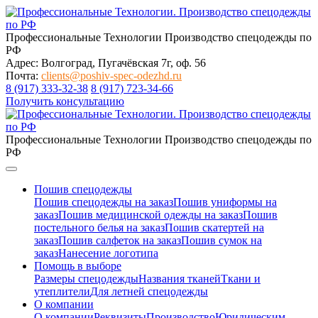
Профессиональные Технологии
Производство спецодежды по
РФ
Адрес: Волгоград, Пугачёвская 7г, оф. 56
Почта:
clients@poshiv-spec-odezhd.ru
8 (917) 333-32-38
8 (917) 723-34-66
Получить консультацию
Профессиональные Технологии
Производство спецодежды по
РФ
Пошив спецодежды
Пошив спецодежды на заказ
Пошив униформы на
заказ
Пошив медицинской одежды на заказ
Пошив
постельного белья на заказ
Пошив скатертей на
заказ
Пошив салфеток на заказ
Пошив сумок на
заказ
Нанесение логотипа
Помощь в выборе
Размеры спецодежды
Названия тканей
Ткани и
утеплители
Для летней спецодежды
О компании
О компании
Реквизиты
Производство
Юридическим