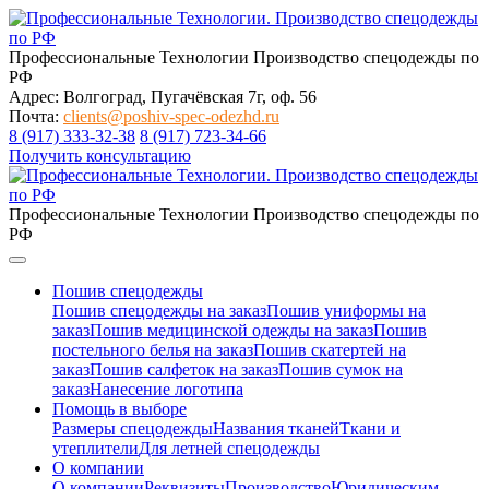
Профессиональные Технологии
Производство спецодежды по
РФ
Адрес: Волгоград, Пугачёвская 7г, оф. 56
Почта:
clients@poshiv-spec-odezhd.ru
8 (917) 333-32-38
8 (917) 723-34-66
Получить консультацию
Профессиональные Технологии
Производство спецодежды по
РФ
Пошив спецодежды
Пошив спецодежды на заказ
Пошив униформы на
заказ
Пошив медицинской одежды на заказ
Пошив
постельного белья на заказ
Пошив скатертей на
заказ
Пошив салфеток на заказ
Пошив сумок на
заказ
Нанесение логотипа
Помощь в выборе
Размеры спецодежды
Названия тканей
Ткани и
утеплители
Для летней спецодежды
О компании
О компании
Реквизиты
Производство
Юридическим