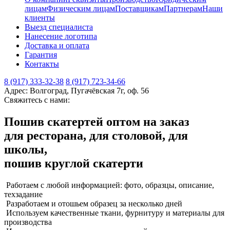
лицам
Физическим лицам
Поставщикам
Партнерам
Наши
клиенты
Выезд специалиста
Нанесение логотипа
Доставка и оплата
Гарантия
Контакты
8 (917) 333-32-38
8 (917) 723-34-66
Адрес: Волгоград, Пугачёвская 7г, оф. 56
Свяжитесь с нами:
Пошив скатертей оптом на заказ
для ресторана, для столовой, для
школы,
пошив круглой скатерти
Работаем с любой информацией:
фото, образцы, описание,
техзадание
Разработаем и отошьем
образец за несколько дней
Используем качественные ткани,
фурнитуру и материалы для
производства