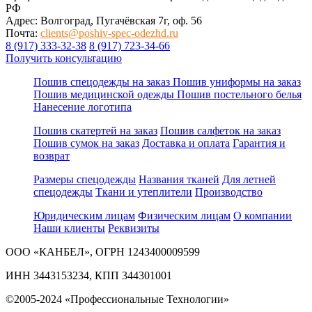
РФ
Адрес: Волгоград, Пугачёвская 7г, оф. 56
Почта:
clients@poshiv-spec-odezhd.ru
8 (917) 333-32-38
8 (917) 723-34-66
Получить консультацию
Пошив спецодежды на заказ
Пошив униформы на заказ
Пошив медицинской одежды
Пошив постельного белья
Нанесение логотипа
Пошив скатертей на заказ
Пошив салфеток на заказ
Пошив сумок на заказ
Доставка и оплата
Гарантия и
возврат
Размеры спецодежды
Названия тканей
Для летней
спецодежды
Ткани и утеплители
Производство
Юридическим лицам
Физическим лицам
О компании
Наши клиенты
Реквизиты
ООО «КАНБЕЛ», ОГРН 1243400009599
ИНН 3443153234, КПП 344301001
©2005-2024 «Профессиональные Технологии»